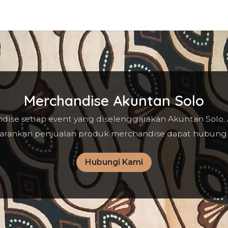
ta
Layanan IAI
Product
Merchandise
Acara
Pekerja
Merchandise Akuntan Solo
ise setiap event yang diselenggarakan Akuntan Solo. 
rankan penjualan produk merchandise dapat hubung
Hubungi Kami