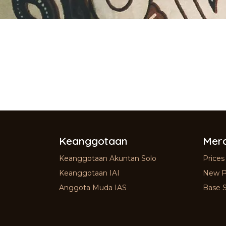
Keanggotaan
Merc
Keanggotaan Akuntan Solo
Prices
Keanggotaan IAI
New P
Anggota Muda IAS
Base S