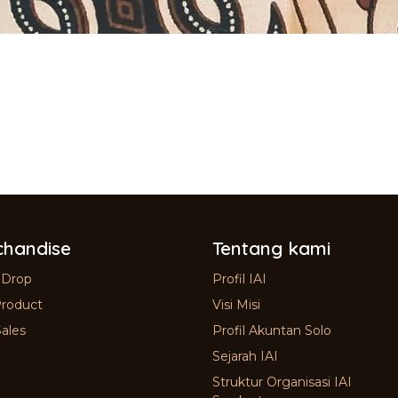
handise
Tentang kami
 Drop
Profil IAI
roduct
Visi Misi
ales
Profil Akuntan Solo
Sejarah IAI
Struktur Organisasi IAI