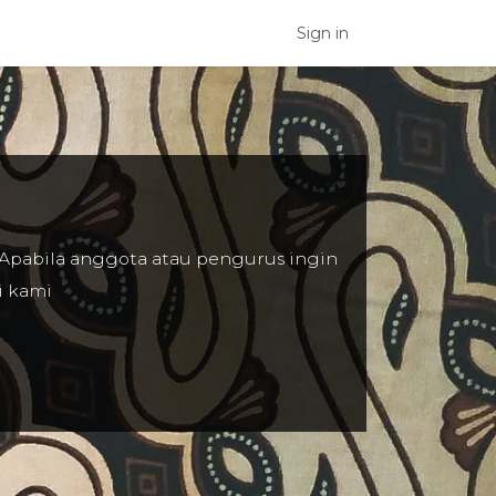
an
Blog
Hubungi kami
Sign in
Apabila anggota atau pengurus ingin
i
kami