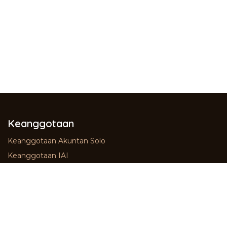
Keanggotaan
Keanggotaan Akuntan Solo
Keanggotaan IAI
Anggota Muda IAS
Merchandise
Prices Drop